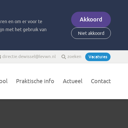
Akkoord
ren en om er voor te
zijn met het gebruik van
Niet akkoord
directie.dewissel@levwn.nl
zoeken
Vacatures
ool
Praktische info
Actueel
Contact