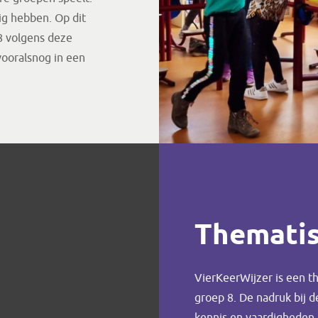
ig hebben. Op dit
8 volgens deze
ooralsnog in een
Themati
VierKeerWijzer is een t
groep 8. De nadruk bij 