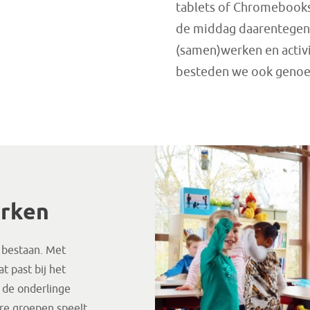
tablets of Chromebooks. 
de middag daarentegen is
(samen)werken en activi
besteden we ook genoeg 
rken
 bestaan. Met
 past bij het
t de onderlinge
ere groepen speelt.