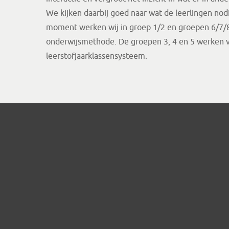
We kijken daarbij goed naar wat de leerlingen nod
moment werken wij in groep 1/2 en groepen 6/7/
onderwijsmethode. De groepen 3, 4 en 5 werken v
leerstofjaarklassensysteem.