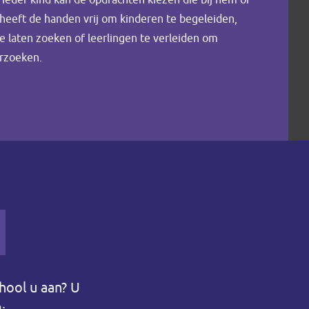
 Ieder kind kan de opdrachten kiezen die bij hem of
 heeft de handen vrij om kinderen te begeleiden,
te laten zoeken of leerlingen te verleiden om
erzoeken.
hool u aan? U